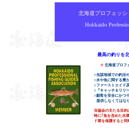
北海道プロフェッシ
Hokkaido Professio
最高の釣りを北海
☆
北海道プロフ
○
当該地域での釣法
○
水や魚に関する豊
○
ファーストエイド
○
『キャッチ＆リリ
○
顧客を安全にかつ
提供しなくてはな
当協会の主たる目的
時に｢魚を含めた水
ド業を保護すると同